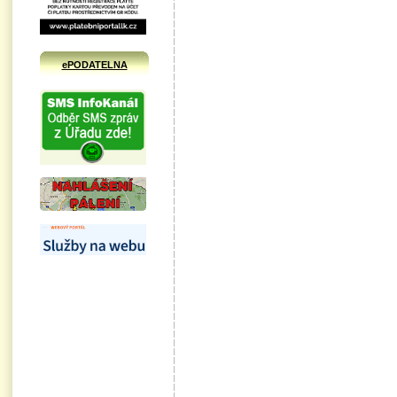
ePODATELNA