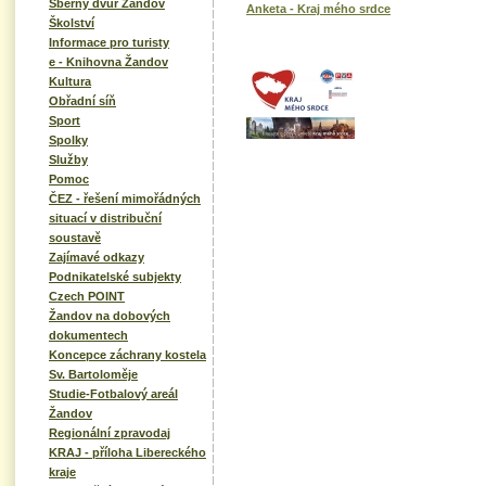
Sběrný dvůr Žandov
Anketa - Kraj mého srdce
Školství
Informace pro turisty
e - Knihovna Žandov
Kultura
Obřadní síň
Sport
Spolky
Služby
Pomoc
ČEZ - řešení mimořádných
situací v distribuční
soustavě
Zajímavé odkazy
Podnikatelské subjekty
Czech POINT
Žandov na dobových
dokumentech
Koncepce záchrany kostela
Sv. Bartoloměje
Studie-Fotbalový areál
Žandov
Regionální zpravodaj
KRAJ - příloha Libereckého
kraje