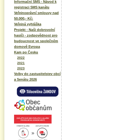
Informační SMS - Návod k
registraci SMS kanálu
Veřejnoprávní smlouvy nad
50.000,- Kč:
Veřejná vyhláška
Projekt - Naši dobrovolní
hasiči - zodpovědnost pro
budoucnost ve společném
domově Evropa
Kam po Česku
2022
2021
2023
Volby do zastupitelstev obcí
a Senátu 2026