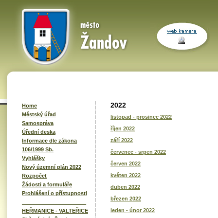
2022
Home
Městský úřad
listopad - prosinec 2022
Samospráva
říjen 2022
Úřední deska
září 2022
Informace dle zákona
106/1999 Sb.
červenec - srpen 2022
Vyhlášky
červen 2022
Nový územní plán 2022
květen 2022
Rozpočet
Žádosti a formuláře
duben 2022
Prohlášení o přístupnosti
březen 2022
______________________
leden - únor 2022
HEŘMANICE - VALTEŘICE