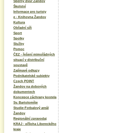
Sběrný dvůr Žandov
Školství
Informace pro turisty
e - Knihovna Žandov
Kultura
Obřadní síň
Sport
Spolky
Služby
Pomoc
ČEZ - řešení mimořádných
situací v distribuční
soustavě
Zajímavé odkazy
Podnikatelské subjekty
Czech POINT
Žandov na dobových
dokumentech
Koncepce záchrany kostela
Sv. Bartoloměje
Studie-Fotbalový areál
Žandov
Regionální zpravodaj
KRAJ - příloha Libereckého
kraje