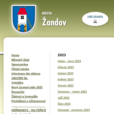
2023
Home
Městský úřad
leden - únor 2023
Samospráva
březen 2023
Úřední deska
duben 2023
Informace dle zákona
106/1999 Sb.
květen 2023
Vyhlášky
červen 2023
Nový územní plán 2022
červenec - srpen 2023
Rozpočet
Žádosti a formuláře
září 2023
Prohlášení o přístupnosti
říjen 2023
______________________
listopad - prosinec 2023
HEŘMANICE - VALTEŘICE