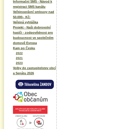
Informační SMS - Návod k
registraci SMS kanálu
Veřejnoprávní smlouvy nad
50.000,- Kč:
Veřejná vyhláška
Projekt - Naši dobrovolní
hasiči - zodpovědnost pro
budoucnost ve společném
domově Evropa
Kam po Česku
2022
2021
2023
Volby do zastupitelstev obcí
a Senátu 2026