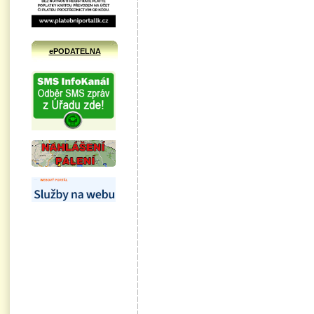
ePODATELNA