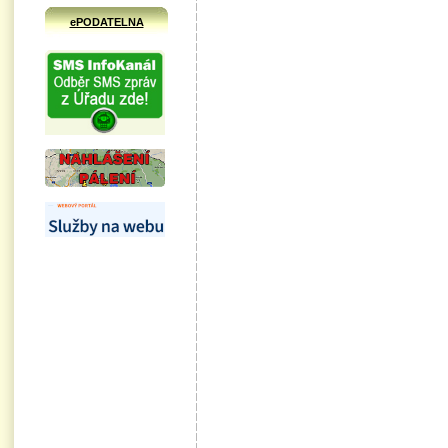
ePODATELNA