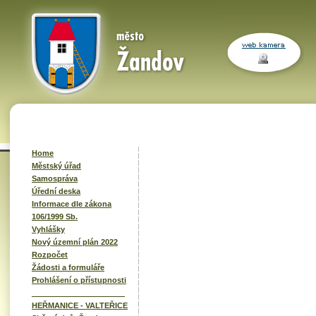
Home
Městský úřad
Samospráva
Úřední deska
Informace dle zákona
106/1999 Sb.
Vyhlášky
Nový územní plán 2022
Rozpočet
Žádosti a formuláře
Prohlášení o přístupnosti
______________________
HEŘMANICE - VALTEŘICE