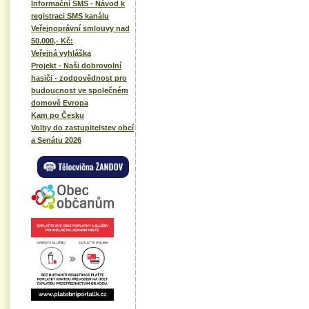
Informační SMS - Návod k
registraci SMS kanálu
Veřejnoprávní smlouvy nad
50.000,- Kč:
Veřejná vyhláška
Projekt - Naši dobrovolní
hasiči - zodpovědnost pro
budoucnost ve společném
domově Evropa
Kam po Česku
Volby do zastupitelstev obcí
a Senátu 2026