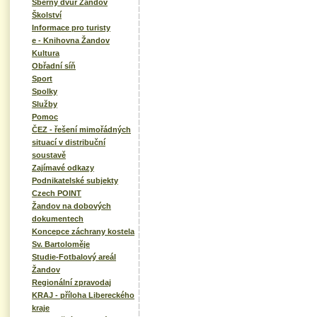
Sběrný dvůr Žandov
Školství
Informace pro turisty
e - Knihovna Žandov
Kultura
Obřadní síň
Sport
Spolky
Služby
Pomoc
ČEZ - řešení mimořádných
situací v distribuční
soustavě
Zajímavé odkazy
Podnikatelské subjekty
Czech POINT
Žandov na dobových
dokumentech
Koncepce záchrany kostela
Sv. Bartoloměje
Studie-Fotbalový areál
Žandov
Regionální zpravodaj
KRAJ - příloha Libereckého
kraje