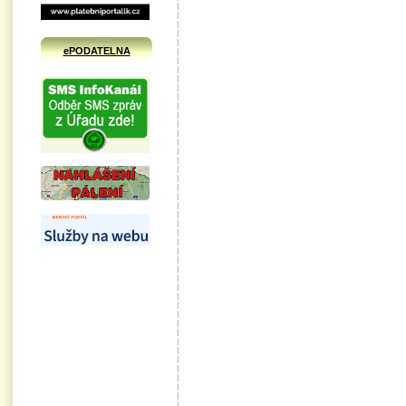
ePODATELNA