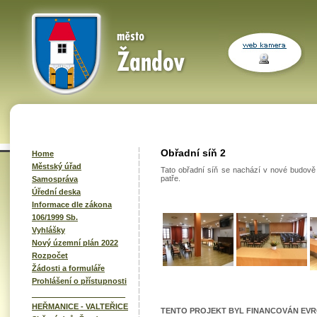
Obřadní síň 2
Home
Městský úřad
Tato obřadní síň se nachází v nové budov
patře.
Samospráva
Úřední deska
Informace dle zákona
106/1999 Sb.
Vyhlášky
Nový územní plán 2022
Rozpočet
Žádosti a formuláře
Prohlášení o přístupnosti
______________________
HEŘMANICE - VALTEŘICE
TENTO PROJEKT BYL FINANCOVÁN EVR