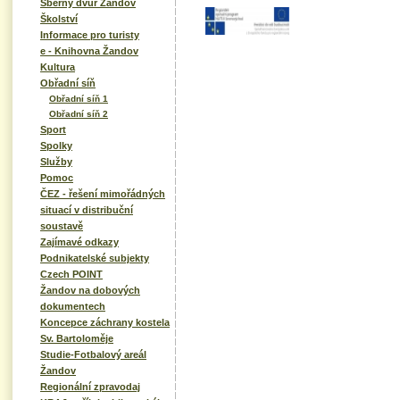
Sběrný dvůr Žandov
Školství
Informace pro turisty
e - Knihovna Žandov
Kultura
Obřadní síň
Obřadní síň 1
Obřadní síň 2
Sport
Spolky
Služby
Pomoc
ČEZ - řešení mimořádných
situací v distribuční
soustavě
Zajímavé odkazy
Podnikatelské subjekty
Czech POINT
Žandov na dobových
dokumentech
Koncepce záchrany kostela
Sv. Bartoloměje
Studie-Fotbalový areál
Žandov
Regionální zpravodaj