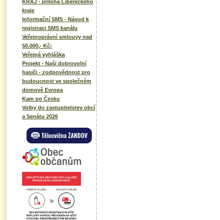
KRAJ - příloha Libereckého
kraje
Informační SMS - Návod k
registraci SMS kanálu
Veřejnoprávní smlouvy nad
50.000,- Kč:
Veřejná vyhláška
Projekt - Naši dobrovolní
hasiči - zodpovědnost pro
budoucnost ve společném
domově Evropa
Kam po Česku
Volby do zastupitelstev obcí
a Senátu 2026