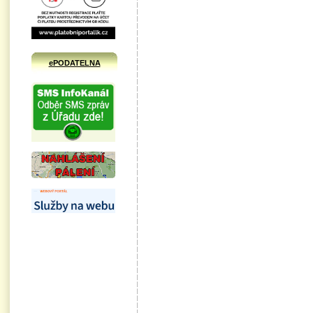
ePODATELNA