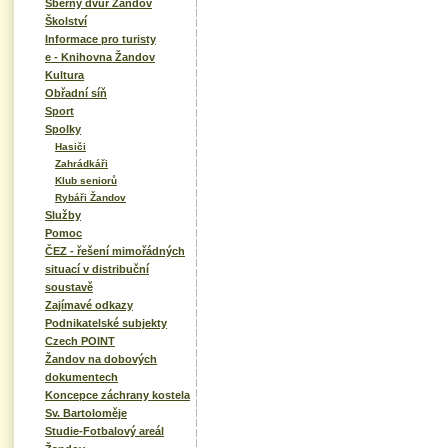
Sběrný dvůr Žandov
Školství
Informace pro turisty
e - Knihovna Žandov
Kultura
Obřadní síň
Sport
Spolky
Hasiči
Zahrádkáři
Klub seniorů
Rybáři Žandov
Služby
Pomoc
ČEZ - řešení mimořádných
situací v distribuční
soustavě
Zajímavé odkazy
Podnikatelské subjekty
Czech POINT
Žandov na dobových
dokumentech
Koncepce záchrany kostela
Sv. Bartoloměje
Studie-Fotbalový areál