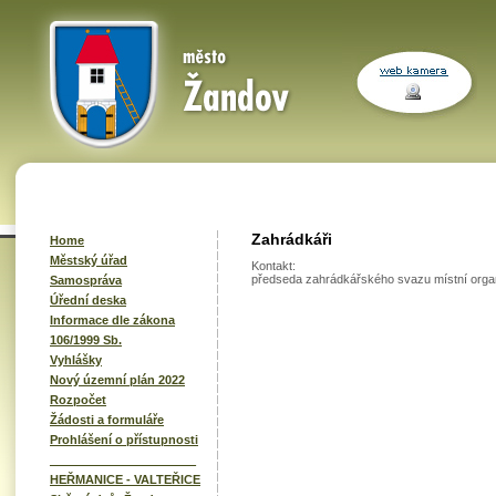
Zahrádkáři
Home
Městský úřad
Kontakt:
předseda zahrádkářského svazu místní organ
Samospráva
Úřední deska
Informace dle zákona
106/1999 Sb.
Vyhlášky
Nový územní plán 2022
Rozpočet
Žádosti a formuláře
Prohlášení o přístupnosti
______________________
HEŘMANICE - VALTEŘICE