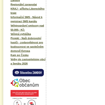
Žandov
Regionální zpravodaj
KRAJ - příloha Libereckého
kraje
Informační SMS - Návod k
registraci SMS kanálu
Veřejnoprávní smlouvy nad
50.000,- Kč:
Veřejná vyhláška
Projekt - Naši dobrovolní
hasiči - zodpovědnost pro
budoucnost ve společném
domově Evropa
Kam po Česku
Volby do zastupitelstev obcí
a Senátu 2026