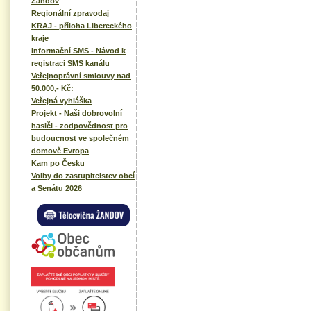
Žandov
Regionální zpravodaj
KRAJ - příloha Libereckého
kraje
Informační SMS - Návod k
registraci SMS kanálu
Veřejnoprávní smlouvy nad
50.000,- Kč:
Veřejná vyhláška
Projekt - Naši dobrovolní
hasiči - zodpovědnost pro
budoucnost ve společném
domově Evropa
Kam po Česku
Volby do zastupitelstev obcí
a Senátu 2026