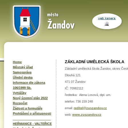
ZÁKLADNÍ UMĚLECKÁ ŠKOLA
Home
Městský úřad
Základní umělecká škola Žandov, okres Česk
Samospráva
Dlouhá 121
Úřední deska
471 07 Žandov
Informace dle zákona
106/1999 Sb.
IČ: 70982112
Vyhlášky
ředitelka: Alena Losová, dipl. um.
Nový územní plán 2022
telefon: 736 159 248
Rozpočet
email:
reditel@zuszandov.cz
Žádosti a formuláře
Prohlášení o přístupnosti
web:
www.zuszandov.cz
______________________
HEŘMANICE - VALTEŘICE