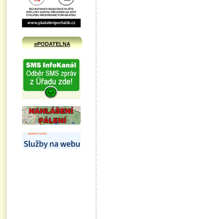
ePODATELNA