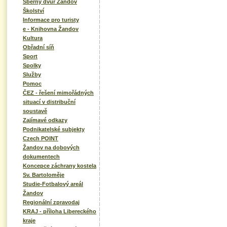
Sběrný dvůr Žandov
Školství
Informace pro turisty
e - Knihovna Žandov
Kultura
Obřadní síň
Sport
Spolky
Služby
Pomoc
ČEZ - řešení mimořádných
situací v distribuční
soustavě
Zajímavé odkazy
Podnikatelské subjekty
Czech POINT
Žandov na dobových
dokumentech
Koncepce záchrany kostela
Sv. Bartoloměje
Studie-Fotbalový areál
Žandov
Regionální zpravodaj
KRAJ - příloha Libereckého
kraje