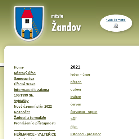
2021
Home
Městský úřad
leden - únor
Samospráva
březen
Úřední deska
duben
Informace dle zákona
106/1999 Sb.
květen
Vyhlášky
červen
Nový územní plán 2022
červenec - srpen
Rozpočet
Žádosti a formuláře
září
Prohlášení o přístupnosti
říjen
______________________
listopad - prosinec
HEŘMANICE - VALTEŘICE