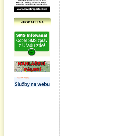
ePODATELNA