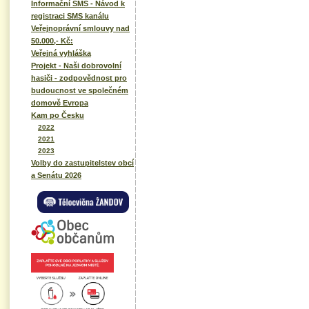
Informační SMS - Návod k
registraci SMS kanálu
Veřejnoprávní smlouvy nad
50.000,- Kč:
Veřejná vyhláška
Projekt - Naši dobrovolní
hasiči - zodpovědnost pro
budoucnost ve společném
domově Evropa
Kam po Česku
2022
2021
2023
Volby do zastupitelstev obcí
a Senátu 2026