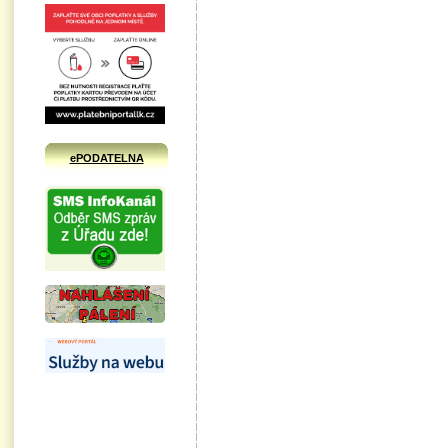
ePODATELNA