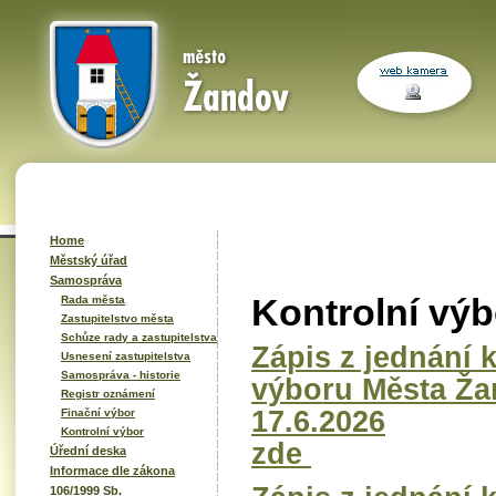
Home
Městský úřad
Samospráva
Kontrolní výb
Rada města
Zastupitelstvo města
Schůze rady a zastupitelstva
Zápis z jednání 
Usnesení zastupitelstva
Samospráva - historie
výboru Města Ža
Registr oznámení
17.6.2026
Finační výbor
Kontrolní výbor
zde
Úřední deska
Informace dle zákona
106/1999 Sb.