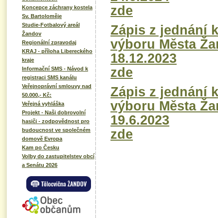
zde
Koncepce záchrany kostela
Sv. Bartoloměje
Studie-Fotbalový areál
Zápis z jednání 
Žandov
výboru Města Ža
Regionální zpravodaj
KRAJ - příloha Libereckého
18.12.2023
kraje
zde
Informační SMS - Návod k
registraci SMS kanálu
Veřejnoprávní smlouvy nad
Zápis z jednání 
50.000,- Kč:
výboru Města Ža
Veřejná vyhláška
Projekt - Naši dobrovolní
19.6.2023
hasiči - zodpovědnost pro
zde
budoucnost ve společném
domově Evropa
Kam po Česku
Volby do zastupitelstev obcí
a Senátu 2026