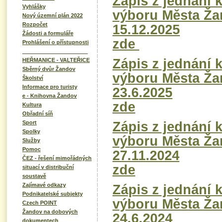
Zápis z jednání 
Vyhlášky
výboru Města Ža
Nový územní plán 2022
Rozpočet
15.12.2025
Žádosti a formuláře
zde
Prohlášení o přístupnosti
______________________
Zápis z jednání 
HEŘMANICE - VALTEŘICE
Sběrný dvůr Žandov
výboru Města Ža
Školství
Informace pro turisty
23.6.2025
e - Knihovna Žandov
zde
Kultura
Obřadní síň
Zápis z jednání 
Sport
Spolky
výboru Města Ža
Služby
Pomoc
27.11.2024
ČEZ - řešení mimořádných
zde
situací v distribuční
soustavě
Zajímavé odkazy
Zápis z jednání 
Podnikatelské subjekty
výboru Města Ža
Czech POINT
Žandov na dobových
24.6.2024
dokumentech