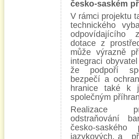
česko-saském pří
V rámci projektu 
technického vyb
odpovídajícího
dotace z prostře
může výrazně při
integraci obyvate
že podpoří sp
bezpečí a ochra
hranice také k je
společným příhran
Realizace pr
odstraňování ba
česko-saského p
jazykových, a př