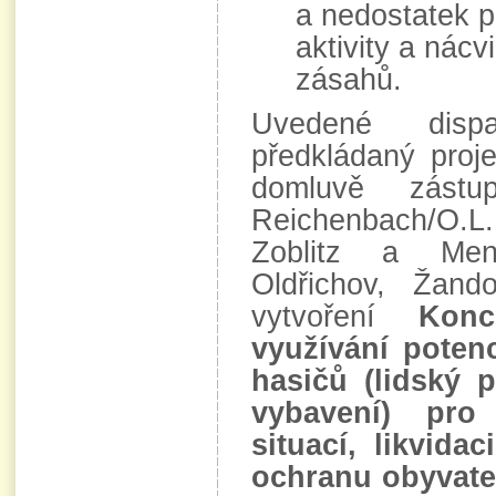
a nedostatek p
aktivity a nác
zásahů.
Uvedené dispa
předkládaný proj
domluvě zástu
Reichenbach/O.L.
Zoblitz a Men
Oldřichov, Ža
vytvoření
Konc
využívání poten
hasičů (lidský p
vybavení) pro
situací, likvida
ochranu obyvate