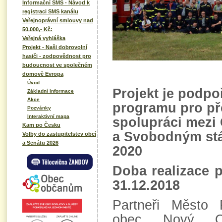
Informační SMS - Návod k
registraci SMS kanálu
Veřejnoprávní smlouvy nad
50.000,- Kč:
Veřejná vyhláška
Projekt - Naši dobrovolní
hasiči - zodpovědnost pro
budoucnost ve společném
domově Evropa
Úvod
Projekt je podpo
Základní informace
Akce
programu pro př
Pozvánky
Interaktivní mapa
spolupráci mezi
Kam po Česku
a Svobodným stá
Volby do zastupitelstev obcí
a Senátu 2026
2020
Doba realizace p
31.12.2018
Partneři Město 
obec Nový Old