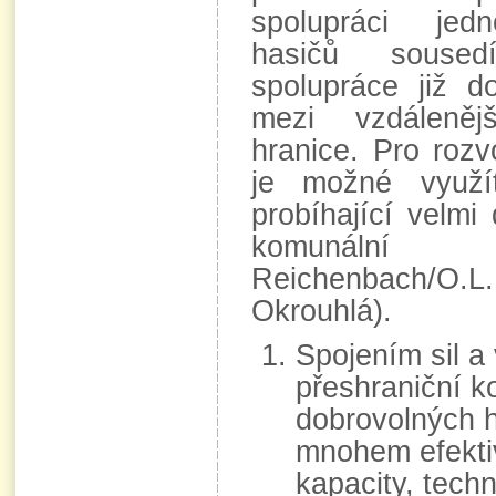
spolupráci jed
hasičů soused
spolupráce již d
mezi vzdáleně
hranice. Pro rozv
je možné využí
probíhající velmi
komunální 
Reichenbach/O.L
Okrouhlá).
Spojením sil a
přeshraniční ko
dobrovolných h
mnohem efekti
kapacity, tech