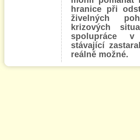
hranice při ods
živelných po
krizových situa
spolupráce v
stávající zastar
reálně možné.