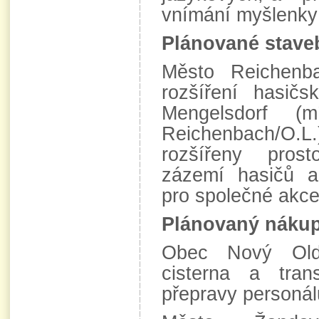
vnímání myšlenky
Plánované stave
Město Reichenb
rozšíření hasičs
Mengelsdorf (
Reichenbach/O.L.
rozšířeny pros
zázemí hasičů a
pro společné akce
Plánovaný nákup
Obec Nový Old
cisterna a tran
přepravy personál