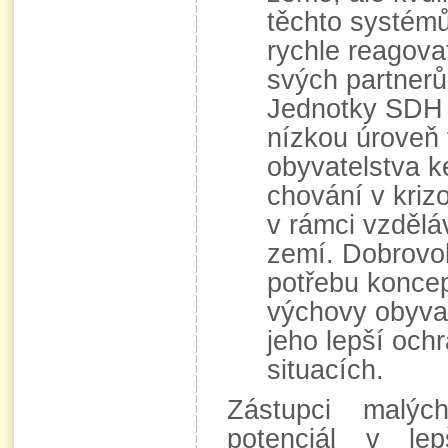
těchto systém
rychle reagova
svých partnerů
Jednotky SDH 
nízkou úroveň
obyvatelstva 
chování v kriz
v rámci vzděl
zemí. Dobrovoln
potřebu koncep
výchovy obyvat
jeho lepší och
situacích.
Zástupci malýc
potenciál v le