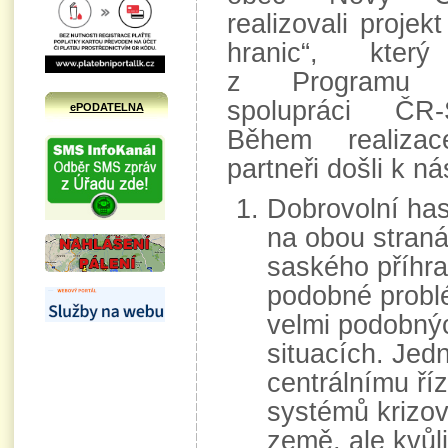
realizovali projek
hranic“, kter
z Programu p
spolupráci ČR
ePODATELNA
Během realizac
partneři došli k ná
Dobrovolní has
na obou stran
saského příhran
podobné probl
velmi podobný
situacích. Jed
centrálnímu ří
systémů krizov
země, ale kvůl