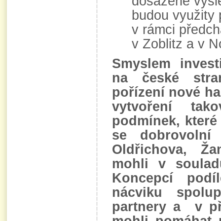
dosažené výsl
budou využity
v rámci předch
v Zoblitz a v 
Smyslem investi
na české str
pořízení nové ha
vytvoření tak
podmínek, které
se dobrovolní
Oldřichova, 
mohli v soula
Koncepcí podí
nácviku spolu
partnery a v p
mohli pomáhat 