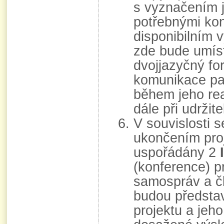
s vyznačením 
potřebnými kon
disponibilním
zde bude umís
dvojjazyčný fo
komunikace par
během jeho re
dále při udržite
V souvislosti 
ukončením pro
uspořádány 2
(konference) p
samospráv a č
budou předsta
projektu a jeh