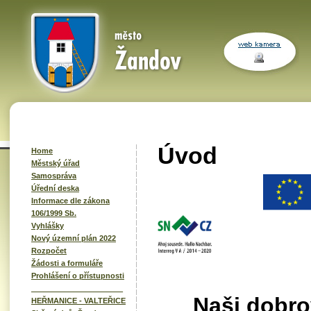
Úvod
Home
Městský úřad
Samospráva
Úřední deska
Informace dle zákona
106/1999 Sb.
Vyhlášky
Nový územní plán 2022
Rozpočet
Žádosti a formuláře
Prohlášení o přístupnosti
______________________
Naši dobro
HEŘMANICE - VALTEŘICE