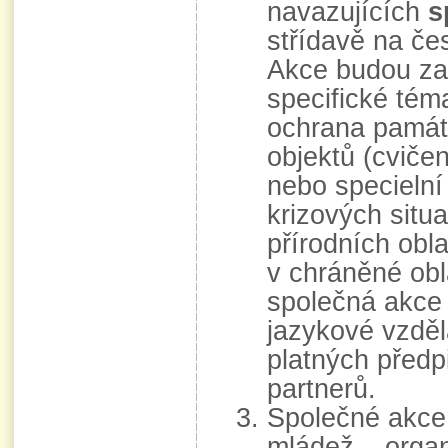
navazujících
s
střídavě na če
Akce budou za
specifické téma
ochrana památ
objektů (cviče
nebo specielní
krizových situ
přírodních obl
v chráněné obl
společná akce 
jazykové vzděl
platných předp
partnerů.
Společné akce
mládež – orga