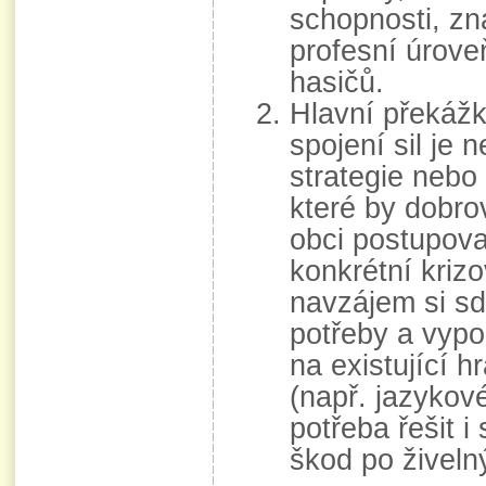
schopnosti, zn
profesní úrove
hasičů.
Hlavní překáž
spojení sil je 
strategie nebo
které by dobro
obci postupoval
konkrétní krizo
navzájem si sd
potřeby a vypo
na existující h
(např. jazykové
potřeba řešit i 
škod po živeln