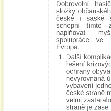
Dobrovolní hasič
složky občanskéh
české i saské s
schopni tímto 
naplňovat myš
spolupráce ve
Evropa.
Další komplikac
řešení krizový
ochrany obyvat
nevyrovnaná ú
vybavení jedn
české straně m
velmi zastaral
straně je zase