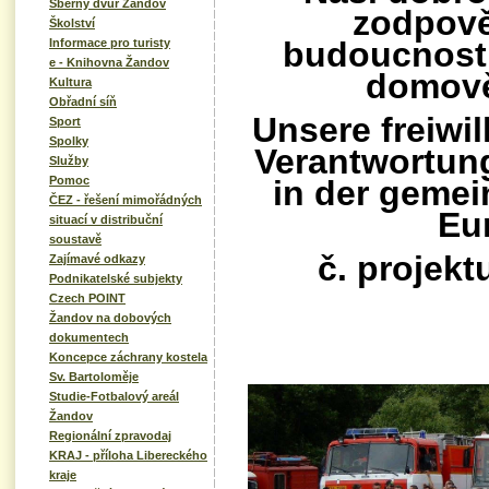
Sběrný dvůr Žandov
zodpově
Školství
budoucnost
Informace pro turisty
e - Knihovna Žandov
domově
Kultura
Obřadní síň
Unsere freiwi
Sport
Spolky
Verantwortung
Služby
in der geme
Pomoc
ČEZ - řešení mimořádných
Eu
situací v distribuční
soustavě
č. projek
Zajímavé odkazy
Podnikatelské subjekty
Czech POINT
Žandov na dobových
dokumentech
Koncepce záchrany kostela
Sv. Bartoloměje
Studie-Fotbalový areál
Žandov
Regionální zpravodaj
KRAJ - příloha Libereckého
kraje