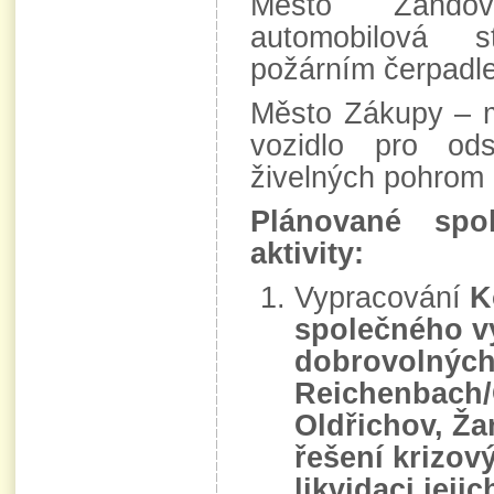
Město Žando
automobilová s
požárním čerpadl
Město Zákupy – m
vozidlo pro ods
živelných pohrom
Plánované spol
aktivity:
Vypracování
K
společného vy
dobrovolných
Reichenbach/
Oldřichov, Ž
řešení krizový
likvidaci jeji