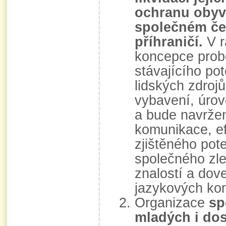
ochranu obyva
společném č
příhraničí.
V r
koncepce prob
stávajícího pot
lidských zdrojů
vybavení, úrov
a bude navrže
komunikace, ef
zjištěného pote
společného zl
znalostí a dov
jazykových ko
Organizace
sp
mladých i do