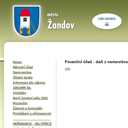
Finanční úřad - daň z nemovitos
Home
Městský úřad
zde
Samospráva
Úřední deska
Informace dle zákona
106/1999 Sb.
Vyhlášky
Nový územní plán 2022
Rozpočet
Žádosti a formuláře
Prohlášení o přístupnosti
______________________
HEŘMANICE - VALTEŘICE