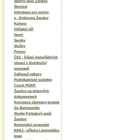
Sběrný dvůr Žandov
Školství
Informace pro turisty
e - Knihovna Žandov
Kultura
Obřadní síň
Sport
Spolky
Služby
Pomoc
ČEZ - řešení mimořádných
situací v distribuční
soustavě
Zajímavé odkazy
Podnikatelské subjekty
Czech POINT
Žandov na dobových
dokumentech
Koncepce záchrany kostela
Sv. Bartoloměje
Studie-Fotbalový areál
Žandov
Regionální zpravodaj
KRAJ - příloha Libereckého
kraje