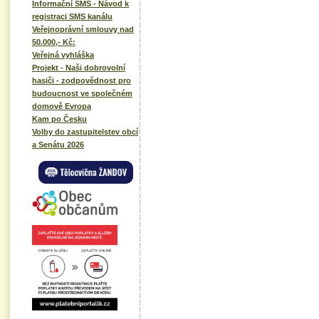
Informační SMS - Návod k
registraci SMS kanálu
Veřejnoprávní smlouvy nad
50.000,- Kč:
Veřejná vyhláška
Projekt - Naši dobrovolní
hasiči - zodpovědnost pro
budoucnost ve společném
domově Evropa
Kam po Česku
Volby do zastupitelstev obcí
a Senátu 2026