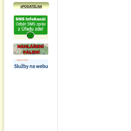
ePODATELNA