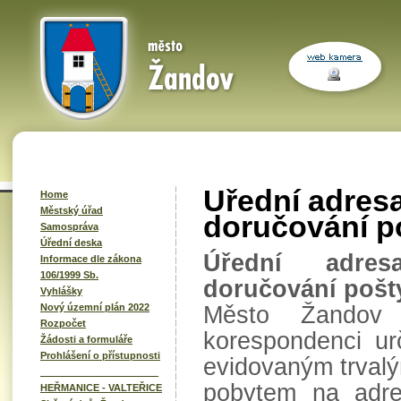
Uřední adres
Home
Městský úřad
doručování p
Samospráva
Úřední deska
Úřední adre
Informace dle zákona
106/1999 Sb.
doručování pošt
Vyhlášky
Město Žandov 
Nový územní plán 2022
Rozpočet
korespondenci u
Žádosti a formuláře
Prohlášení o přístupnosti
evidovaným trval
______________________
pobytem na adre
HEŘMANICE - VALTEŘICE