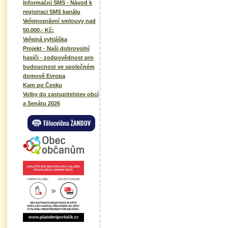
Informační SMS - Návod k
registraci SMS kanálu
Veřejnoprávní smlouvy nad
50.000,- Kč:
Veřejná vyhláška
Projekt - Naši dobrovolní
hasiči - zodpovědnost pro
budoucnost ve společném
domově Evropa
Kam po Česku
Volby do zastupitelstev obcí
a Senátu 2026