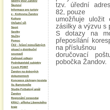
Sběrný dvůr Žandov
tzv. úřední adr
Školství
Informace pro turisty
82, pouze
e - Knihovna Žandov
umožňuje uložit
Kultura
Obřadní síň
zásilky a výzvu s
Sport
S dotazy na mož
Spolky
Služby
přeposílání kore
Pomoc
ČEZ - řešení mimořádných
na příslušnou
situací v distribuční
doručovací poš
soustavě
Zajímavé odkazy
pobočka Žandov.
Podnikatelské subjekty
Czech POINT
Žandov na dobových
dokumentech
Koncepce záchrany kostela
Sv. Bartoloměje
Studie-Fotbalový areál
Žandov
Regionální zpravodaj
KRAJ - příloha Libereckého
kraje