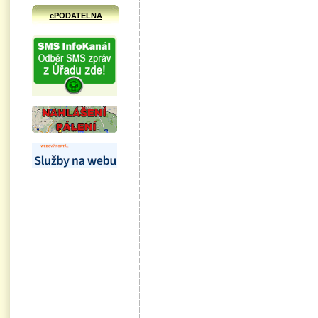
ePODATELNA