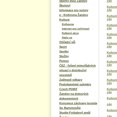
zde
Sběrný dvůr Žandov
Školství
Kulturn
zde
Informace pro turisty
e - Knihovna Žandov
Kulturn
zde
Kultura
Knihovna
Kulturn
zde
Internet pro veřejnost
Kulturní akce
Kultrun
zde
Stalo se
Obřadní síň
Kulturn
zde
Sport
Spolky
Kulturn
zde
Služby
Pomoc
Kultur
zde
ČEZ - řešení mimořádných
situací v distribuční
Kulturn
zde
soustavě
Zajímavé odkazy
Kultur
zde
Podnikatelské subjekty
Kulturn
Czech POINT
zde
Žandov na dobových
Kulturn
dokumentech
Koncepce záchrany kostela
zde
Sv. Bartoloměje
Kulturn
Studie-Fotbalový areál
zde