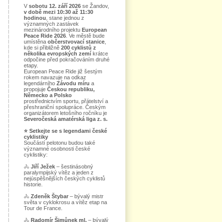
V
sobotu 12. září 2026
se Žandov,
v době mezi 10:30 až 11:30
hodinou
, stane jednou z
významných zastávek
mezinárodního projektu
European
Peace Ride 2026
. Ve městě bude
umístěna
občerstvovací stanice
,
kde si přibližně
200 cyklistů z
několika evropských zemí
krátce
odpočine před pokračováním druhé
etapy.
European Peace Ride již šestým
rokem navazuje na odkaz
legendárního
Závodu míru
a
propojuje
Českou republiku,
Německo a Polsko
prostřednictvím sportu, přátelství a
přeshraniční spolupráce. Českým
organizátorem letošního ročníku je
Severočeská amatérská liga z. s.
⭐
Setkejte se s legendami české
cyklistiky
Součástí pelotonu budou také
významné osobnosti české
cyklistiky:
🚴
Jiří Ježek
– šestinásobný
paralympijský vítěz a jeden z
nejúspěšnějších českých cyklistů
historie.
🚴
Zdeněk Štybar
– bývalý mistr
světa v cyklokrosu a vítěz etap na
Tour de France.
🚴
Radomír Šimůnek ml.
– bývalý