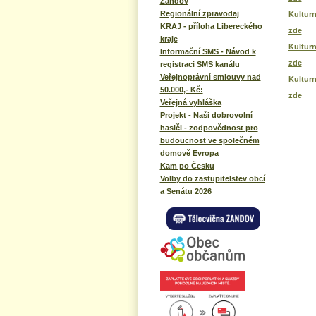
Žandov
Regionální zpravodaj
Kulturn
KRAJ - příloha Libereckého
zde
kraje
Kulturn
Informační SMS - Návod k
zde
registraci SMS kanálu
Veřejnoprávní smlouvy nad
Kulturn
50.000,- Kč:
zde
Veřejná vyhláška
Projekt - Naši dobrovolní
hasiči - zodpovědnost pro
budoucnost ve společném
domově Evropa
Kam po Česku
Volby do zastupitelstev obcí
a Senátu 2026