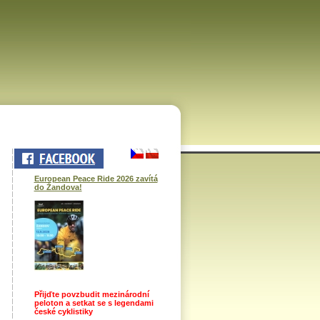
European Peace Ride 2026 zavítá
do Žandova!
Přijďte povzbudit mezinárodní
peloton a setkat se s legendami
české cyklistiky