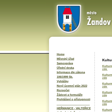
Home
Městský úřad
Kultu
Samospráva
Kulturn
Úřední deska
zde
Informace dle zákona
Kulturn
106/1999 Sb.
zde
Vyhlášky
Kulturn
Nový územní plán 2022
zde
Rozpočet
Kulturn
Žádosti a formuláře
zde
Prohlášení o přístupnosti
Kulturn
______________________
zde
HEŘMANICE - VALTEŘICE
Kulturn