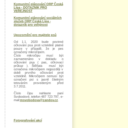
Komunitní plánování ORP Česká
Lípa - DOTAZNÍK PRO
VEŘEJNOST
Komunitní plánování sociálních
služeb ORP Česká Lípa -
dotazník pro veřejnost
Upozornění pro majitele psů
Od 1.1. 2020 bude povinné
očkování psa proti vzteklině platné
pouze v případě, že je pes
označený mikročipem.
Číslo mikročipu musí být
zaznamenáno v dokladu o
očkování psa ( pas, očkovací
průkaz ). Štěňata musí být
označena mikročipem nejpozději v
době prvního očkování proti
vzteklině. Mikročipem nemusí být
označeni psi s jasně čitelným
tetováním provedeným před
3.7.2011.
Číslo čipu nahlaste paní
Svobodové, telefon 487 723 797, e-
mail:
msvobodova@zandov.cz
.
Fotografování akcí