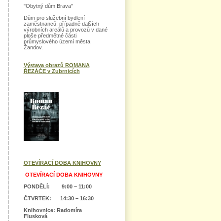
"Obytný dům Brava"
Dům pro služební bydlení
zaměstnanců, případně dalších
výrobních areálů a provozů v dané
ploše předmětné části
průmyslového území města
Žandov.
Výstava obrazů ROMANA
ŘEZÁČE v Zubrnicích
OTEVÍRACÍ DOBA KNIHOVNY
OTEVÍRACÍ DOBA KNIHOVNY
PONDĚLÍ: 9:00 – 11:00
ČTVRTEK: 14:30 – 16:30
Knihovnice: Radomíra
Flusková