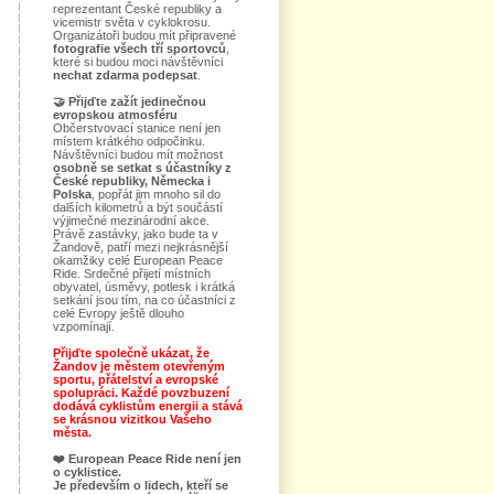
reprezentant České republiky a
vicemistr světa v cyklokrosu.
Organizátoři budou mít připravené
fotografie všech tří sportovců
,
které si budou moci návštěvníci
nechat zdarma podepsat
.
🤝
Přijďte zažít jedinečnou
evropskou atmosféru
Občerstvovací stanice není jen
místem krátkého odpočinku.
Návštěvníci budou mít možnost
osobně se setkat s účastníky z
České republiky, Německa i
Polska
, popřát jim mnoho sil do
dalších kilometrů a být součástí
výjimečné mezinárodní akce.
Právě zastávky, jako bude ta v
Žandově, patří mezi nejkrásnější
okamžiky celé European Peace
Ride. Srdečné přijetí místních
obyvatel, úsměvy, potlesk i krátká
setkání jsou tím, na co účastníci z
celé Evropy ještě dlouho
vzpomínají.
Přijďte společně ukázat, že
Žandov je městem otevřeným
sportu, přátelství a evropské
spolupráci. Každé povzbuzení
dodává cyklistům energii a stává
se krásnou vizitkou Vašeho
města.
❤️
European Peace Ride není jen
o cyklistice.
Je především o lidech, kteří se