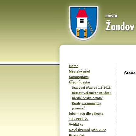
Home
Městský úřad
Stave
Samospráva
Úřední deska
Stavební úřad od 1.3.2011
Registr veřejných zakázek
Úřední deska ostatní
Prodeje a pronájmy
pozemků
Informace dle zákona
106/1999 Sb.
Vyhlášky
Nový územní plán 2022
Rozpočet