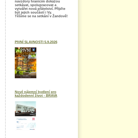
navzdory hranicím dokážou
setkávat, spolupracovat a
vytvářet nová přátelství. Přijďte
být jejich součástí i Vy.
Těšíme se na setkání v Žandově!
PIVNÍ SLAVNOSTI 5.9.2026
Nové nájemní bydlení pro
každodenní život - BRAVA