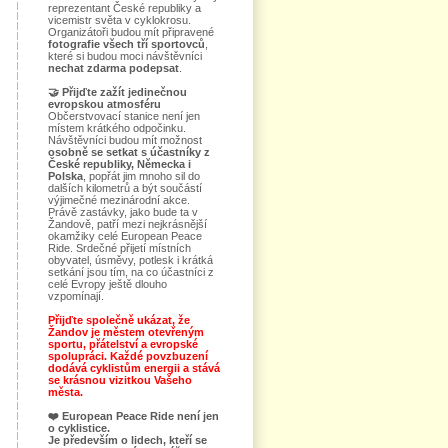
reprezentant České republiky a
vicemistr světa v cyklokrosu.
Organizátoři budou mít připravené
fotografie všech tří sportovců
,
které si budou moci návštěvníci
nechat zdarma podepsat
.
🤝
Přijďte zažít jedinečnou
evropskou atmosféru
Občerstvovací stanice není jen
místem krátkého odpočinku.
Návštěvníci budou mít možnost
osobně se setkat s účastníky z
České republiky, Německa i
Polska
, popřát jim mnoho sil do
dalších kilometrů a být součástí
výjimečné mezinárodní akce.
Právě zastávky, jako bude ta v
Žandově, patří mezi nejkrásnější
okamžiky celé European Peace
Ride. Srdečné přijetí místních
obyvatel, úsměvy, potlesk i krátká
setkání jsou tím, na co účastníci z
celé Evropy ještě dlouho
vzpomínají.
Přijďte společně ukázat, že
Žandov je městem otevřeným
sportu, přátelství a evropské
spolupráci. Každé povzbuzení
dodává cyklistům energii a stává
se krásnou vizitkou Vašeho
města.
❤️
European Peace Ride není jen
o cyklistice.
Je především o lidech, kteří se