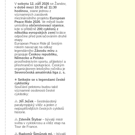
V
sobotu 12. září 2026
se Žandov,
v době mezi 10:30 až 11:30
hodinou
, stane jednou z
významných zastávek
mezinárodního projektu
European
Peace Ride 2026
. Ve městě bude
umístěna
občerstvovací stanice
,
kde si přibližně
200 cyklistů z
několika evropských zemí
krátce
odpočine před pokračováním druhé
etapy.
European Peace Ride již šestým
rokem navazuje na odkaz
legendárního
Závodu míru
a
propojuje
Českou republiku,
Německo a Polsko
prostřednictvím sportu, přátelství a
přeshraniční spolupráce. Českým
organizátorem letošního ročníku je
Severočeská amatérská liga z. s.
⭐
Setkejte se s legendami české
cyklistiky
Součástí pelotonu budou také
významné osobnosti české
cyklistiky:
🚴
Jiří Ježek
– šestinásobný
paralympijský vítěz a jeden z
nejúspěšnějších českých cyklistů
historie.
🚴
Zdeněk Štybar
– bývalý mistr
světa v cyklokrosu a vítěz etap na
Tour de France.
🚴
Radomír Šimůnek ml.
– bývalý