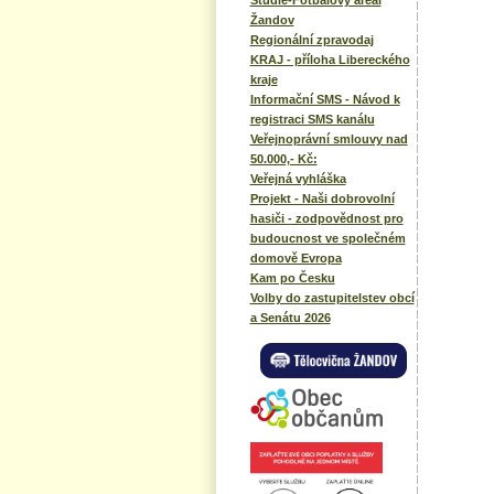
Studie-Fotbalový areál
Žandov
Regionální zpravodaj
KRAJ - příloha Libereckého
kraje
Informační SMS - Návod k
registraci SMS kanálu
Veřejnoprávní smlouvy nad
50.000,- Kč:
Veřejná vyhláška
Projekt - Naši dobrovolní
hasiči - zodpovědnost pro
budoucnost ve společném
domově Evropa
Kam po Česku
Volby do zastupitelstev obcí
a Senátu 2026