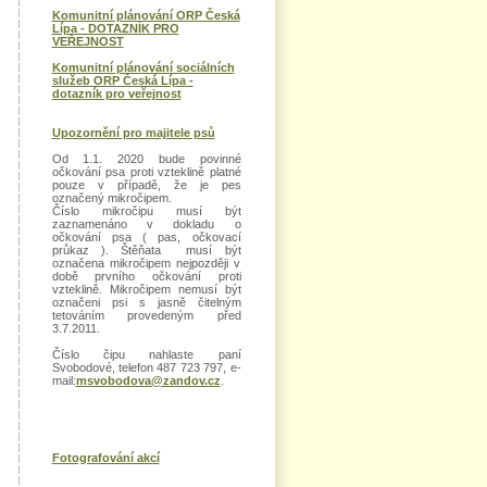
Komunitní plánování ORP Česká
Lípa - DOTAZNÍK PRO
VEŘEJNOST
Komunitní plánování sociálních
služeb ORP Česká Lípa -
dotazník pro veřejnost
Upozornění pro majitele psů
Od 1.1. 2020 bude povinné
očkování psa proti vzteklině platné
pouze v případě, že je pes
označený mikročipem.
Číslo mikročipu musí být
zaznamenáno v dokladu o
očkování psa ( pas, očkovací
průkaz ). Štěňata musí být
označena mikročipem nejpozději v
době prvního očkování proti
vzteklině. Mikročipem nemusí být
označeni psi s jasně čitelným
tetováním provedeným před
3.7.2011.
Číslo čipu nahlaste paní
Svobodové, telefon 487 723 797, e-
mail:
msvobodova@zandov.cz
.
Fotografování akcí