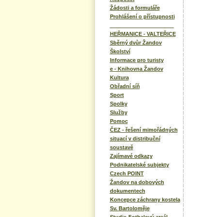
Žádosti a formuláře
Prohlášení o přístupnosti
______________________
HEŘMANICE - VALTEŘICE
Sběrný dvůr Žandov
Školství
Informace pro turisty
e - Knihovna Žandov
Kultura
Obřadní síň
Sport
Spolky
Služby
Pomoc
ČEZ - řešení mimořádných
situací v distribuční
soustavě
Zajímavé odkazy
Podnikatelské subjekty
Czech POINT
Žandov na dobových
dokumentech
Koncepce záchrany kostela
Sv. Bartoloměje