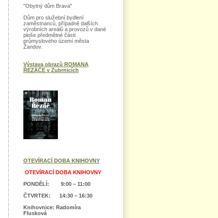
"Obytný dům Brava"
Dům pro služební bydlení
zaměstnanců, případně dalších
výrobních areálů a provozů v dané
ploše předmětné části
průmyslového území města
Žandov.
Výstava obrazů ROMANA
ŘEZÁČE v Zubrnicích
OTEVÍRACÍ DOBA KNIHOVNY
OTEVÍRACÍ DOBA KNIHOVNY
PONDĚLÍ: 9:00 – 11:00
ČTVRTEK: 14:30 – 16:30
Knihovnice: Radomíra
Flusková