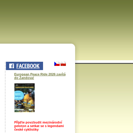
European Peace Ride 2026 zavítá
do Žandova!
Přijďte povzbudit mezinárodní
peloton a setkat se s legendami
české cyklistiky